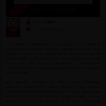
8 marca – Dzień Kobiet
06
Autor
admin
Brak komentarzy
MAR
2015
Już w najbliższa niedzielę (8 marca) w całej Polsce, a także w
innych krajach, wszystkie kobiety i kobietki obchodzą swoje
święto! W naszym kraju Święto Kobiet obchodzone jest na
szeroką skalę, już od ponad 20 lat. To wyjątkowe święto, jak
każde inne, ma swoich przeciwników i zwolenników,
zwłaszcza wśród mężczyzn, ponieważ płeć piękna raczej na
nie nie narzeka.
Jedni panowie obchodzą ten dzień bardzo odświętnie,
wręczając swoim paniom bukiety kwiatów, drudzy uważają
Dzień Kobiet za komunistyczne święto i udają, jakby wcale
nie istniało. Choć opinie są różne, to warto zadbać o to, by
kobiety, choć raz w roku poczuły, że są ważne i doceniane
przez swoich mężczyzn, bo przecież na to zasługują,