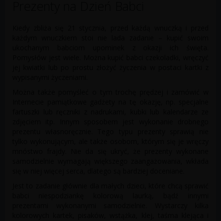
Prezenty na Dzień Babci
Kiedy zbliża się 21 stycznia, przed każdą wnuczką i przed
każdym wnuczkiem stoi nie lada zadanie – kupić swoim
ukochanym babciom upominek z okazji ich święta.
Pomysłów jest wiele. Można kupić babci czekoladki, wręczyć
jej kwiatki lub po prostu złożyć życzenia w postaci kartki z
wypisanymi życzeniami.
Można także pomyśleć o tym trochę prędzej i zamówić w
Internecie pamiątkowe gadżety na tę okazję, np. specjalne
fartuszki lub ręczniki z nadrukami, kubki lub kalendarze ze
zdjęciem itp. Innym sposobem jest wykonanie drobnego
prezentu własnoręcznie. Tego typu prezenty sprawią nie
tylko wykonującym, ale także osobom, którym się je wręczy
mnóstwo frajdy. Nie da się ukryć, że prezenty wykonane
samodzielnie wymagają większego zaangażowania, wkłada
się w niej więcej serca, dlatego są bardziej doceniane.
Jest to zadanie głównie dla małych dzieci, które chcą sprawić
babci niespodziankę kolorową laurką, bądź innymi
prezentami wykonanymi samodzielnie. Wystarczy kilka
kolorowych kartek, pisaków, wstążka, klej, taśma klejąca i