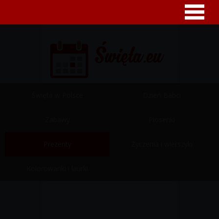
Święta w Polsce
Dzień Babci
Zabawy
Piosenki
Prezenty
Życzenia i wierszyki
Kolorowanki i laurki