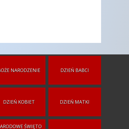
BOŻE NARODZENIE
DZIEŃ BABCI
DZIEŃ KOBIET
DZIEŃ MATKI
ARODOWE ŚWIĘTO