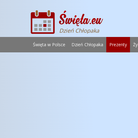
Dzień Chłopaka
Święta w Polsce
Dzień Chłopaka
Prezenty
Ży