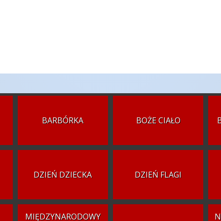
BARBÓRKA
BOŻE CIAŁO
DZIEŃ DZIECKA
DZIEŃ FLAGI
MIĘDZYNARODOWY
N