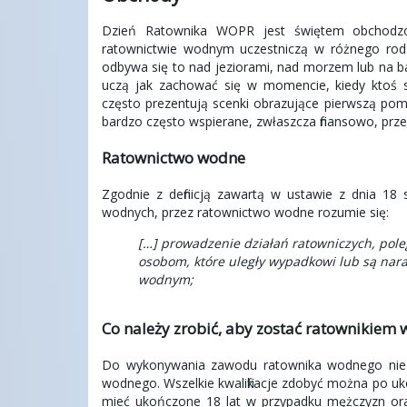
Dzień Ratownika WOPR jest świętem obchodzo
ratownictwie wodnym uczestniczą w różnego rod
odbywa się to nad jeziorami, nad morzem lub na 
uczą jak zachować się w momencie, kiedy ktoś s
często prezentują scenki obrazujące pierwszą pom
bardzo często wspierane, zwłaszcza finansowo, prze
Ratownictwo wodne
Zgodnie z definicją zawartą w ustawie z dnia 18
wodnych, przez ratownictwo wodne rozumie się:
[…] prowadzenie działań ratowniczych, pole
osobom, które uległy wypadkowi lub są nara
wodnym;
Co należy zrobić, aby zostać ratownikie
Do wykonywania zawodu ratownika wodnego niezbę
wodnego. Wszelkie kwalifikacje zdobyć można po u
mieć ukończone 18 lat w przypadku mężczyzn ora