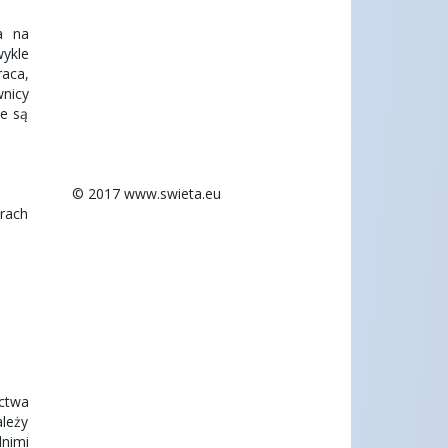
a na
ykle
raca,
nicy
je są
© 2017 www.swieta.eu
arach
ctwa
ależy
nimi