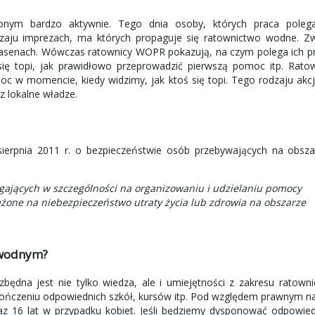
nym bardzo aktywnie. Tego dnia osoby, których praca poleg
zaju imprezach, ma których propaguje się ratownictwo wodne. Zw
basenach. Wówczas ratownicy WOPR pokazują, na czym polega ich p
ię topi, jak prawidłowo przeprowadzić pierwszą pomoc itp. Ratow
oc w momencie, kiedy widzimy, jak ktoś się topi. Tego rodzaju akc
z lokalne władze.
 sierpnia 2011 r. o bezpieczeństwie osób przebywających na obsz
gających w szczególności na organizowaniu i udzielaniu pomocy
żone na niebezpieczeństwo utraty życia lub zdrowia na obszarze
m wodnym?
dna jest nie tylko wiedza, ale i umiejętności z zakresu ratowni
kończeniu odpowiednich szkół, kursów itp. Pod względem prawnym n
z 16 lat w przypadku kobiet. Jeśli będziemy dysponować odpowied