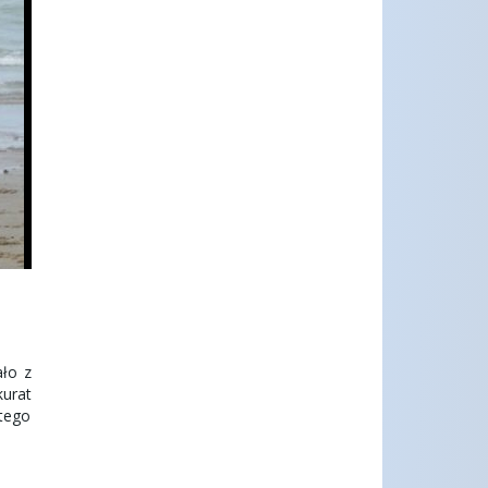
ło z
kurat
ętego