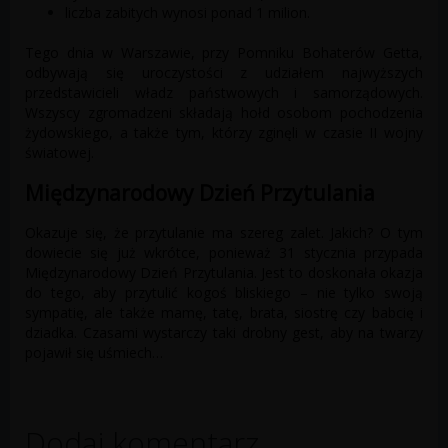
liczba zabitych wynosi ponad 1 milion.
Tego dnia w Warszawie, przy Pomniku Bohaterów Getta,
odbywają się uroczystości z udziałem najwyższych
przedstawicieli władz państwowych i samorządowych.
Wszyscy zgromadzeni składają hołd osobom pochodzenia
żydowskiego, a także tym, którzy zginęli w czasie II wojny
światowej.
Międzynarodowy Dzień Przytulania
Okazuje się, że przytulanie ma szereg zalet. Jakich? O tym
dowiecie się już wkrótce, ponieważ 31 stycznia przypada
Międzynarodowy Dzień Przytulania. Jest to doskonała okazja
do tego, aby przytulić kogoś bliskiego – nie tylko swoją
sympatię, ale także mamę, tatę, brata, siostrę czy babcię i
dziadka. Czasami wystarczy taki drobny gest, aby na twarzy
pojawił się uśmiech…
Dodaj komentarz