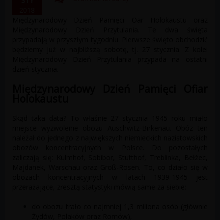
STY
2018
Międzynarodowy Dzień Pamięci Ofiar Holokaustu oraz
Międzynarodowy Dzień Przytulania. Te dwa święta
przypadają w przyszłym tygodniu. Pierwsze święto obchodzić
będziemy już w najbliższą sobotę, tj. 27 stycznia. Z kolei
Międzynarodowy Dzień Przytulania przypada na ostatni
dzień stycznia.
Międzynarodowy Dzień Pamięci Ofiar
Holokaustu
Skąd taka data? To właśnie 27 stycznia 1945 roku miało
miejsce wyzwolenie obozu Auschwitz-Birkenau. Obóz ten
należał do jednego z największych niemieckich nazistowskich
obozów koncentracyjnych w Polsce. Do pozostałych
zaliczają się: Kulmhof, Sobibor, Stutthof, Treblinka, Bełżec,
Majdanek, Warschau oraz Groß-Rosen. To, co działo się w
obozach koncentracyjnych w latach 1939-1945 jest
przerażające, zresztą statystyki mówią same za siebie:
do obozu trafiło co najmniej 1,3 miliona osób (głównie
Żydów, Polaków oraz Romów),