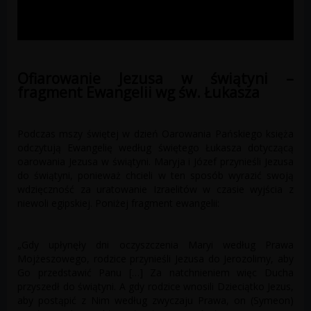
Ofiarowanie Jezusa w świątyni –
fragment Ewangelii wg św. Łukasza
Podczas mszy świętej w dzień Ofiarowania Pańskiego księża
odczytują Ewangelię według świętego Łukasza dotyczącą
ofiarowania Jezusa w świątyni. Maryja i Józef przynieśli Jezusa
do świątyni, ponieważ chcieli w ten sposób wyrazić swoją
wdzięczność za uratowanie Izraelitów w czasie wyjścia z
niewoli egipskiej. Poniżej fragment ewangelii:
„Gdy upłynęły dni oczyszczenia Maryi według Prawa
Mojżeszowego, rodzice przynieśli Jezusa do Jerozolimy, aby
Go przedstawić Panu […] Za natchnieniem więc Ducha
przyszedł do świątyni. A gdy rodzice wnosili Dzieciątko Jezus,
aby postąpić z Nim według zwyczaju Prawa, on (Symeon)