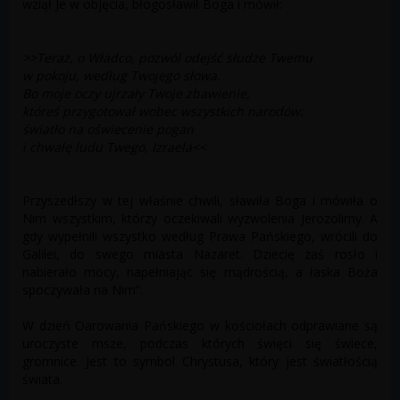
wziął Je w objęcia, błogosławił Boga i mówił:
>>Teraz, o Władco, pozwól odejść słudze Twemu
w pokoju, według Twojego słowa.
Bo moje oczy ujrzały Twoje zbawienie,
któreś przygotował wobec wszystkich narodów:
światło na oświecenie pogan
i chwałę ludu Twego, Izraela<<
Przyszedłszy w tej właśnie chwili, sławiła Boga i mówiła o
Nim wszystkim, którzy oczekiwali wyzwolenia Jerozolimy. A
gdy wypełnili wszystko według Prawa Pańskiego, wrócili do
Galilei, do swego miasta Nazaret. Dziecię zaś rosło i
nabierało mocy, napełniając się mądrością, a łaska Boża
spoczywała na Nim”.
W dzień Ofiarowania Pańskiego w kościołach odprawiane są
uroczyste msze, podczas których święci się świece,
gromnice. Jest to symbol Chrystusa, który jest światłością
świata.