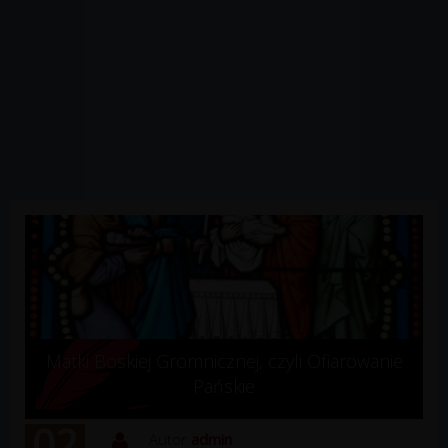
Matki Boskiej Gromnicznej, czyli Ofiarowanie
Pańskie
02
Autor
admin