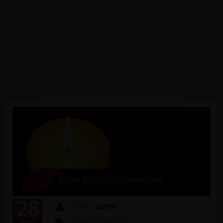
Matki Boskiej Gromnicznej
28
Autor
admin
Brak komentarzy