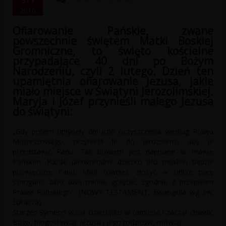
STY
2016
Ofiarowanie Pańskie, zwane
powszechnie świętem Matki Boskiej
Gromniczne, to święto kościelne
przypadające 40 dni po Bożym
Narodzeniu, czyli 2 lutego. Dzień ten
upamiętnia ofiarowanie Jezusa, jakie
miało miejsce w Świątyni Jerozolimskiej.
Maryja i Józef przynieśli małego Jezusa
do świątyni:
„Gdy potem upłynęły dni ich6 oczyszczenia według Prawa
Mojżeszowego, przynieśli Je do Jerozolimy, aby Je
przedstawić Panu. Tak bowiem jest napisane w Prawie
Pańskim: Każde pierworodne dziecko płci męskiej będzie
poświęcone Panu. Mieli również złożyć w ofierze parę
synogarlic albo dwa młode gołębie, zgodnie z przepisem
Prawa Pańskiego”. (NOWY TESTAMENT, Ewangelia wg św.
Łukasza)
Starzec Symeon wziął Dzieciątko w ramiona i zaczął chwalić
Boga, błogosławiąc Jezusa i jego rodziców, mówiąc: