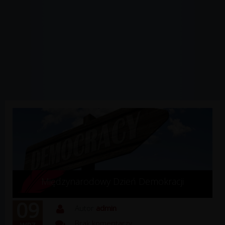
Międzynarodowy Dzień Demokracji
09
Autor
admin
Brak komentarzy