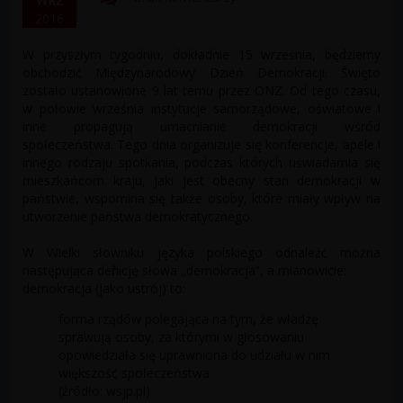
WRZ
2016
W przyszłym tygodniu, dokładnie 15 września, będziemy
obchodzić Międzynarodowy Dzień Demokracji. Święto
zostało ustanowione 9 lat temu przez ONZ. Od tego czasu,
w połowie września instytucje samorządowe, oświatowe i
inne propagują umacnianie demokracji wśród
społeczeństwa. Tego dnia organizuje się konferencje, apele i
innego rodzaju spotkania, podczas których uświadamia się
mieszkańcom kraju, jaki jest obecny stan demokracji w
państwie, wspomina się także osoby, które miały wpływ na
utworzenie państwa demokratycznego.
W Wielki słowniku języka polskiego odnaleźć można
następująca definicję słowa „demokracja”, a mianowicie:
demokracja (jako ustrój) to:
forma rządów polegająca na tym, że władzę
sprawują osoby, za którymi w głosowaniu
opowiedziała się uprawniona do udziału w nim
większość społeczeństwa
(źródło: wsjp.pl)