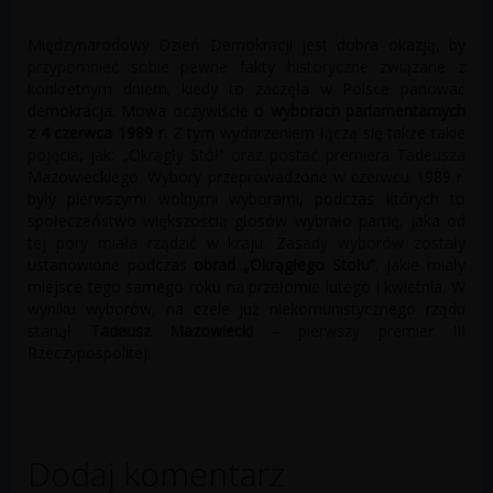
Międzynarodowy Dzień Demokracji jest dobra okazją, by
przypomnieć sobie pewne fakty historyczne związane z
konkretnym dniem, kiedy to zaczęła w Polsce panować
demokracja. Mowa oczywiście o
wyborach parlamentarnych
z 4 czerwca 1989 r.
Z tym wydarzeniem łączą się także takie
pojęcia, jak: „Okrągły Stół” oraz postać premiera Tadeusza
Mazowieckiego. Wybory przeprowadzone w czerwcu 1989 r.
były pierwszymi wolnymi wyborami, podczas których to
społeczeństwo większością głosów wybrało partię, jaka od
tej pory miała rządzić w kraju. Zasady wyborów zostały
ustanowione podczas
obrad „Okrągłego Stołu”
, jakie miały
miejsce tego samego roku na przełomie lutego i kwietnia. W
wyniku wyborów, na czele już niekomunistycznego rządu
stanął
Tadeusz Mazowiecki
– pierwszy premier III
Rzeczypospolitej.
Dodaj komentarz