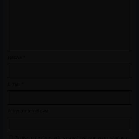
Nazwa
*
E-mail
*
Witryna internetowa
Zapisz moje dane, adres e-mail i witrynę w przeglądarce