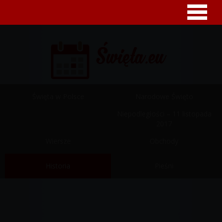
Święta w Polsce
Narodowe Święto
Niepodległości – 11 listopada
2017
Wiersze
Obchody
Historia
Pieśni