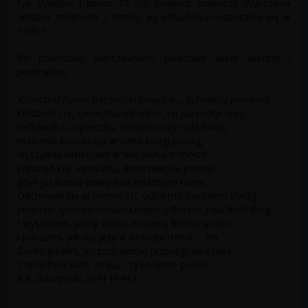
tys. cywilów i blisko 10 tys. polskich żołnierzy. Warszawa
została zrównana z ziemią. Jej odbudowa rozpoczęła się w
1945 r.
Po powstaniu Warszawskim powstało wiele wierszy i
poematów:
Krzysztof Kamil Baczyński Elegia o … [chłopcu polskim]
Oddzielili cię, syneczku, od snów, co jak motyl drżą,
haftowali ci, syneczku, smutne oczy rudą krwią,
malowali krajobrazy w żółte ściegi pożóg,
wyszywali wisielcami drzew płynące morze.
Wyuczyli cię, syneczku, ziemi twej na pamięć,
gdyś jej ścieżki powycinał żelaznymi łzami.
Odchowali cię w ciemności, odkarmili bochnem trwóg,
przemierzyłeś po omacku najwstydliwsze z ludzkich dróg.
I wyszedłeś, jasny synku, z czarną bronią w noc,
i poczułeś, jak się jeży w dźwięku minut – zło.
Zanim padłeś, jeszcze ziemię przeżegnałeś ręką.
Czy to była kula, synku, czy to serce pękło?
K.K. Baczyński 20 III 1944 r.