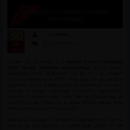
Narodowy Dzień Pamięci Powstania
Warszawskiego
30
Autor
admin
Brak komentarzy
LIP
2015
Za dwa dni, w sobotę, tj.
1 sierpnia
przypada
Narodowy
Dzień Pamięci Powstania Warszawskiego
. Jest to święto
państwowe, które obchodzone jest już od 5 lat, bowiem
zostało ustanowione w 2010 r. Tego dnia czci się pamięć o
wszystkich, którzy polegli walcząc o wyzwolenie Warszawy
podczas II wojny światowej. Powstanie Warszawskie
wybuchło 1 sierpnia i miało trwać kilka dni. Okazało się, że
walki toczyły się 2 miesiące, w czasie których zginęło wiele
niewinnych osób, w tym także dzieci.
Kapitulacja nastąpiła 3 października. Zabrakło broni, rąk do
walki. Straty były ogromne. W wyniku walki zginęło ok. 200