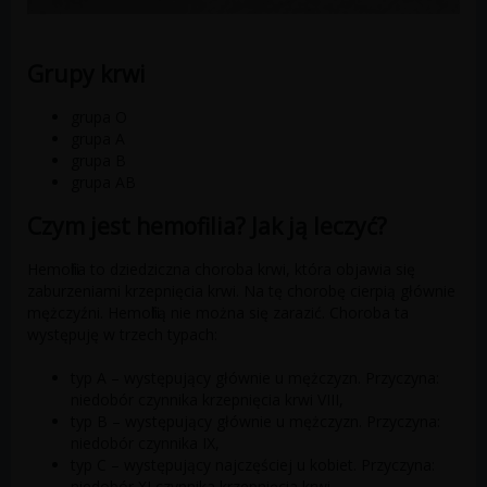
Grupy krwi
grupa O
grupa A
grupa B
grupa AB
Czym jest hemofilia? Jak ją leczyć?
Hemofilia to dziedziczna choroba krwi, która objawia się
zaburzeniami krzepnięcia krwi. Na tę chorobę cierpią głównie
mężczyźni. Hemofilią nie można się zarazić. Choroba ta
występuję w trzech typach:
typ A – występujący głównie u mężczyzn. Przyczyna:
niedobór czynnika krzepnięcia krwi VIII,
typ B – występujący głównie u mężczyzn. Przyczyna:
niedobór czynnika IX,
typ C – występujący najczęściej u kobiet. Przyczyna:
niedobór XI czynnika krzepnięcia krwi.