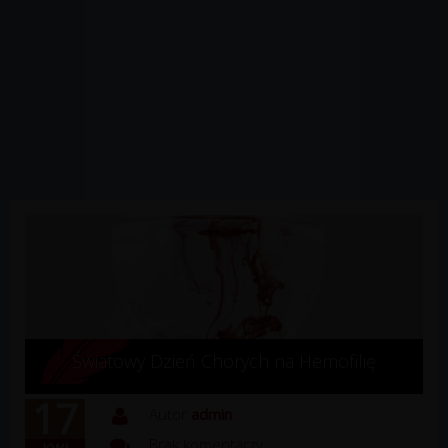
Światowy Dzień Chorych na Hemofilię
17
Autor
admin
Brak komentarzy