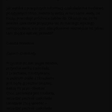
Jak wynika z powyższych informacji czekolada ma mnóstwo
pozytywnych stron. Niektórzy widzą w niej same wady, że
tuczy, powoduje próchnicę zębów itp. Okazuje się, że to
właśnie czekolada przyczynia się do naszego lepszego
samopoczucia, a to jest zdecydowanie ważniejsze niż jakieś
tam zbędne kalorie, prawda?
Danuta Wawiłow
Zapach czekolady
Przyszedł do nas wujek Władek,
przyniósł wielką czekoladę,
z orzechami, z rodzynkami,
w pięknym pudle z obrazkami.
Jeśli będę grzecznie siedzieć,
dadzą mi ją po obiedzie…
Choć zamknięta jest szuflada,
wszędzie pachnie czekolada.
Układanki chcę układać –
wszędzie pachnie czekolada.