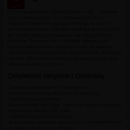
LIP
2018
Dziś przypada jeden z najsłodszych dni w roku – Światowy
Dzień Czekolady! Dzień ten celebrowany jest przez
wszystkich miłośników najpopularniejszego na świecie
wyrobu cukierniczego. Czekoladę uwielbiają zarówno dzieci,
jak i dorośli, dlatego doczekała się ona swojego dnia w
kalendarzu. Światowy Dzień Czekolady najlepiej uczcić
kupując sobie lub komuś znajomemu tabliczkę ulubionej
czekolady. Dziś nie trzeba liczyć kalorii, podobnie jak w tłusty
czwartek. Żeby czekolada lepiej smakowała zamieszczamy
kilka ciekawostek na jej temat.
Ciekawostki związane z czekoladą
Czekolada poprawia nastrój i eliminuje stres.
Czekolada uwalnia endorfiny (hormony szczęścia).
Czekolada poprawia pamięć.
Stolicą czekolady jest Belgia. Obecnie w fabryce czekolady w
Belgii pracuje ponad 15 tys. osób.
Czekolada usprawnia pracę mózgu.
Oprócz cukrów czekolada zawiera także cenne składniki takie
jak żelazo, witaminę E oraz magnez.