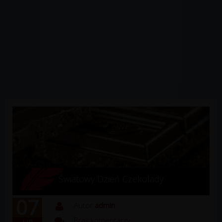
Światowy Dzień Czekolady
07
Autor
admin
Brak komentarzy