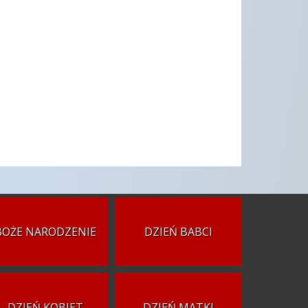
BOŻE NARODZENIE
DZIEŃ BABCI
DZIEŃ KOBIET
DZIEŃ MATKI