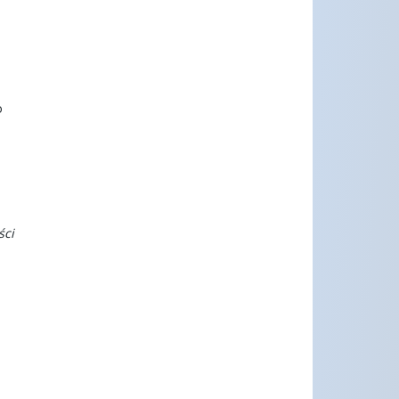
o
ści