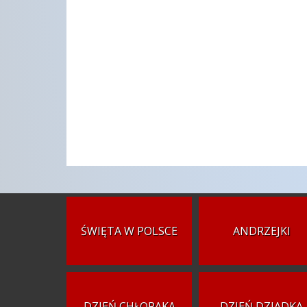
ŚWIĘTA W POLSCE
ANDRZEJKI
DZIEŃ CHŁOPAKA
DZIEŃ DZIADKA