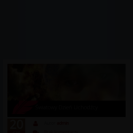
Światowy Dzień Uchodźcy
20
Autor
admin
Brak komentarzy