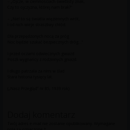
– „Ojcze, w ciemnościach świetlisty znak,
Czy to ojczyzna, której nam brak?”
– „Nie! to są światła więziennych wrót,
I od nich wieje straszliwy chłód.
Dla przepędzonych nocą za próg
Noc będzie szukać bezpiecznych dróg…”
I przed oczami odwiecznych gwiazd
Poszli wygnańcy z rodzinnych gniazd.
I długo patrzała za nimi w ślad
Stara historia tysięcy lat.
(„Nasz Przegląd” nr 85, 1939 rok)
Dodaj komentarz
Twój adres e-mail nie zostanie opublikowany.
Wymagane
pola są oznaczone
*