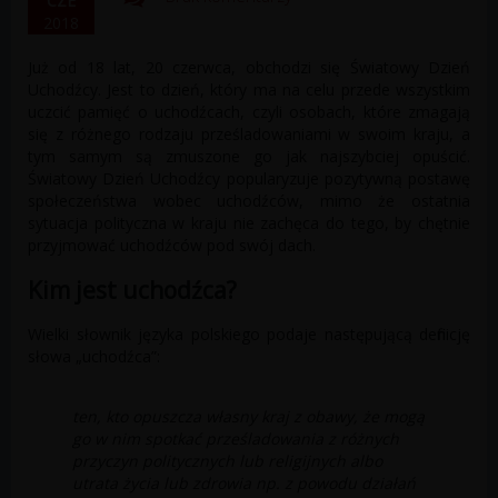
CZE
2018
Już od 18 lat, 20 czerwca, obchodzi się Światowy Dzień
Uchodźcy. Jest to dzień, który ma na celu przede wszystkim
uczcić pamięć o uchodźcach, czyli osobach, które zmagają
się z różnego rodzaju prześladowaniami w swoim kraju, a
tym samym są zmuszone go jak najszybciej opuścić.
Światowy Dzień Uchodźcy popularyzuje pozytywną postawę
społeczeństwa wobec uchodźców, mimo że ostatnia
sytuacja polityczna w kraju nie zachęca do tego, by chętnie
przyjmować uchodźców pod swój dach.
Kim jest uchodźca?
Wielki słownik języka polskiego podaje następującą definicję
słowa „uchodźca”:
ten, kto opuszcza własny kraj z obawy, że mogą
go w nim spotkać prześladowania z różnych
przyczyn politycznych lub religijnych albo
utrata życia lub zdrowia np. z powodu działań