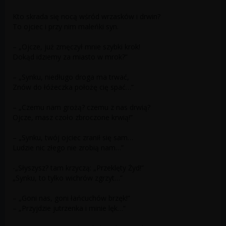
Kto skrada się nocą wśród wrzasków i drwin?
To ojciec i przy nim maleńki syn.
– „Ojcze, już zmęczył mnie szybki krok!
Dokąd idziemy za miasto w mrok?”
– „Synku, niedługo droga ma trwać,
Znów do łóżeczka położę cię spać…”
– „Czemu nam grożą? czemu z nas drwią?
Ojcze, masz czoło zbroczone krwią!”
– „Synku, twój ojciec zranił się sam…
Ludzie nic złego nie zrobią nam…”
-„Słyszysz? tam krzyczą: „Przeklęty Żyd!”
„Synku, to tylko wichrów zgrzyt…”
– „Goni nas, goni łańcuchów brzęk!”
– „Przyjdzie jutrzenka i minie lęk…”