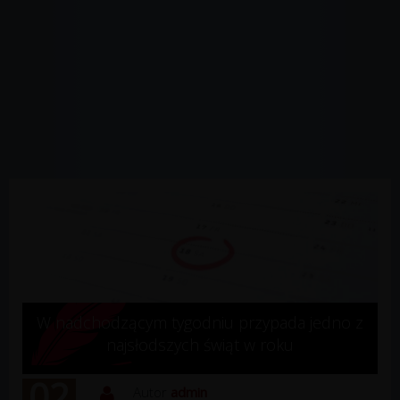
W nadchodzącym tygodniu przypada jedno z
najsłodszych świąt w roku
02
Autor
admin