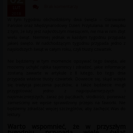
Brak komentarzy
LUT
2018
W tym tygodniu obchodziliśmy dwa święta – Ofiarowanie
Pańskie oraz Międzynarodowy Dzień Przytulania. W związku
z tym, że luty jest najkrótszym miesiącem, nie ma w nim zbyt
wielu świąt. Niemniej jednak w każdym tygodniu przypada
jakieś święto. W nadchodzącym tygodniu przypada jedno z
najsłodszych świąt w całym roku, czyli tłusty czwartek.
Nie będziemy w tym momencie opisywać tego święta, ale
możemy uchylić rąbka tajemnicy i zdradzić, jakie informacje
zostaną zawarte w artykule z 8 lutego, bo tego dnia
przypada właśnie tłusty czwartek. Dowiecie się, skąd wzięła
się tradycja pieczenia pączków, a także będziecie mogli
przygotować jedno z najpopularniejszych i
najsmaczniejszych, zaraz po pączkach, słodkości, ponieważ
zamieścimy we wpisie sprawdzony przepis na faworki. Nie
będziemy zdradzać więcej szczegółów, aby zachęcić Was do
lektury.
Warto wspomnieć, że w przyszłym
tygodniu przypada wiele świąt