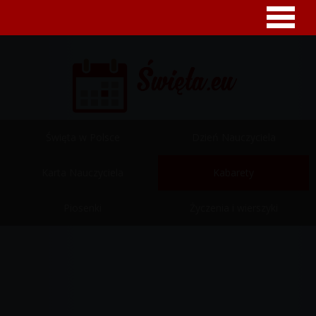
Święta w Polsce
Dzień Nauczyciela
Karta Nauczyciela
Kabarety
Piosenki
Życzenia i wierszyki