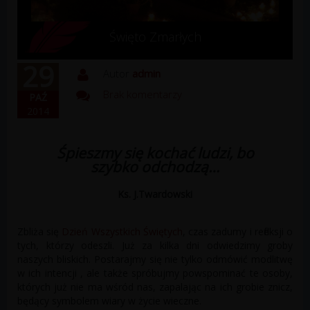
Święto Zmarłych
29
Autor
admin
Brak komentarzy
PAŹ
2014
Śpieszmy się kochać ludzi, bo
szybko odchodzą…
Ks. J.Twardowski
Zbliża się
Dzień Wszystkich Świętych
, czas zadumy i refleksji o
tych, którzy odeszli. Już za kilka dni odwiedzimy groby
naszych bliskich. Postarajmy się nie tylko odmówić modlitwę
w ich intencji , ale także spróbujmy powspominać te osoby,
których już nie ma wśród nas, zapalając na ich grobie znicz,
będący symbolem wiary w życie wieczne.