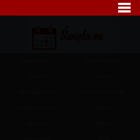
Święta w Polsce
Boże Narodzenie
Życzenia
Kolędy
Kartki świąteczne
Pomysły na prezenty
Ozdoby świąteczne
Przepisy
Zwyczaje
Wiersze
Kolorowanki
Filmy