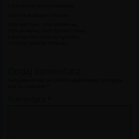
Li li li li laj mój wonny kwiateczku,
Li li li li laj w ubogim żłóbeczku
Cicho wietrzyku, cicho południowy,
Cicho powiewaj, niech śpi Panicz nowy,
Li li li li laj, mój wdzięczny Synaczku,
Li li li li laj, miluchny Robaczku.
Dodaj komentarz
Twój adres e-mail nie zostanie opublikowany.
Wymagane
pola są oznaczone
*
Komentarz
*