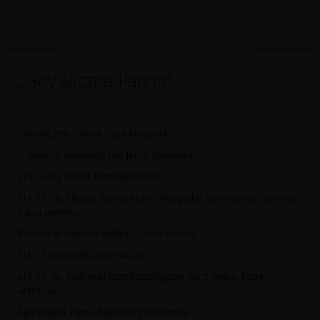
„Gdy śliczna Panna”
Gdy śliczna Panna Syna kołysała,
Z wielkim weselem tak Jemu śpiewała.
Li li li li laj, moje Dzieciąteczko,
Li li li li laj, śliczne Paniąteczko.Wszystko stworzenie, śpiewaj
Panu swemu,
Pomóż w radości wielkiej sercu memu.
Li li li li laj, wielki Królewiczu,
Li li li li laj, niebieski Dziedzicu!Sypcie się z nieba, liczni
aniołowie,
Śpiewajcie Panu, Niebiescy duchowie