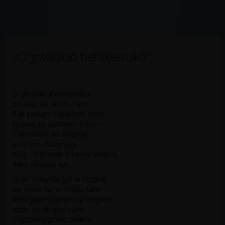
„O gwiazdo betlejemska”
O gwiazdo Betlejemska,
zaświeć na niebie mym.
Tak szukam Cię wśród nocy,
tęsknię za światłem Twym.
Zaprowadź do stajenki,
Leży tam Boży Syn,
Bóg – Człowiek z Panny świętej,
dany na okup win.
O nie masz Go już w szopce,
nie masz Go w żłóbku tam?
Więc gdzie pójdziemy Chryste?
gdzie się ukryłeś nam?
Pójdziemy przed ołtarze,