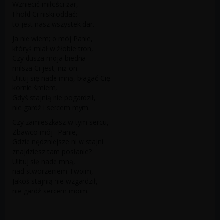
Wzniecić miłości żar,
I hołd Ci niski oddać:
to jest nasz wszystek dar.
Ja nie wiem; o mój Panie,
któryś miał w żłobie tron,
Czy dusza moja biedna
milsza Ci jest, niż on.
Ulituj się nade mną, błagać Cię
kornie śmiem,
Gdyś stajnią nie pogardził,
nie gardź i sercem mym.
Czy zamieszkasz w tym sercu,
Zbawco mój i Panie,
Gdzie nędzniejsze ni w stajni
znajdziesz tam posłanie?
Ulituj się nade mną,
nad stworzeniem Twoim,
Jakoś stajnią nie wzgardził,
nie gardź sercem moim.