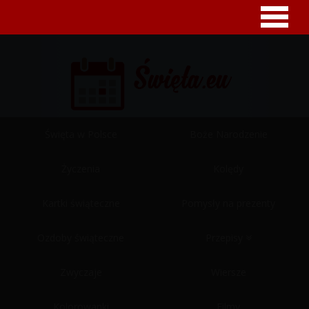
Święta w Polsce
Boże Narodzenie
Życzenia
Kolędy
Kartki świąteczne
Pomysły na prezenty
Ozdoby świąteczne
Przepisy
Zwyczaje
Wiersze
Kolorowanki
Filmy