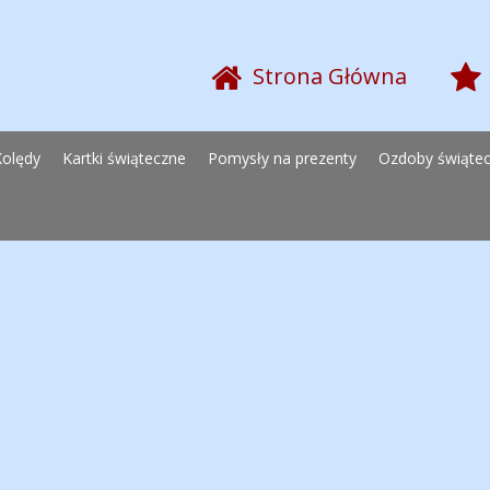
Strona Główna
Kolędy
Kartki świąteczne
Pomysły na prezenty
Ozdoby świąte