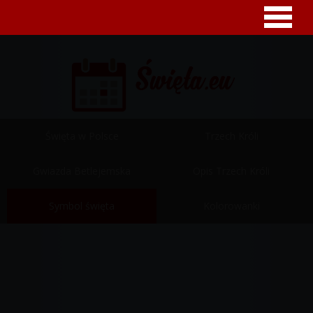
Święta w Polsce
Trzech Króli
Gwiazda Betlejemska
Opis Trzech Króli
Symbol święta
Kolorowanki