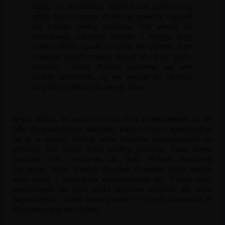
dalej, aż doszedłszy stanęła nad [miejscem],
gdzie było Dziecko. Widok tej gwiazdy napełnił
ich bardzo wielką radością. Gdy weszli do
mieszkania, zobaczyli Dziecko z Maryją, Jego
matką. Wtedy upadłszy oddali Mu pokłon, a po
otwarciu swych szkatuł złożyli Mu dary: złoto,
kadzidło i mirrę. Potem, ponieważ we śnie
zostali uprzedzeni, by nie wracali do Heroda,
inną drogą odeszli do swego kraju”.
Warto dodać, że postaci Trzech Króli przedstawiane są nie
tylko na płaszczyźnie sakralnej. Bardzo często wykorzystuje
się je w sztuce. Istnieje wiele obrazów nawiązujących do
pokłonu, jaki oddali Trzej Mędrcy Jezusowi. Takie dzieło
stworzył m.in. Leonardo da Vinci (
Pokłon Mędrców
)
czy James Tissot (
Podróż Magów
). Powstało także bardzo
dużo rzeźb i pomników nawiązujących do Trzech Króli,
stworzonych nie tylko przez artystów polskich, ale także
zagranicznych. Dzięki temu pamieć o Trzech Mędrcach ze
Wschodu nigdy nie zaginie.