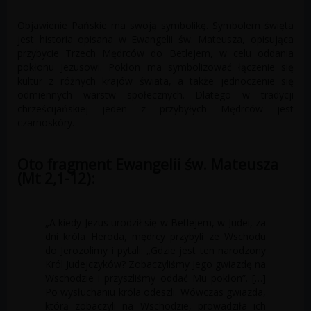
Objawienie Pańskie ma swoją symbolikę. Symbolem święta
jest historia opisana w Ewangelii św. Mateusza, opisująca
przybycie Trzech Mędrców do Betlejem, w celu oddania
pokłonu Jezusowi. Pokłon ma symbolizować łączenie się
kultur z różnych krajów świata, a także jednoczenie się
odmiennych warstw społecznych. Dlatego w tradycji
chrześcijańskiej jeden z przybyłych Mędrców jest
czarnoskóry.
Oto fragment Ewangelii św. Mateusza
(Mt 2,1-12):
„A kiedy Jezus urodził się w Betlejem, w Judei, za
dni króla Heroda, mędrcy przybyli ze Wschodu
do Jerozolimy i pytali: „Gdzie jest ten narodzony
Król Judejczyków? Zobaczyliśmy Jego gwiazdę na
Wschodzie i przyszliśmy oddać Mu pokłon”. […]
Po wysłuchaniu króla odeszli. Wówczas gwiazda,
którą zobaczyli na Wschodzie, prowadziła ich