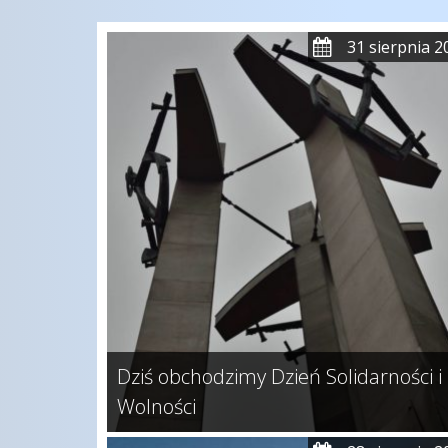
31 sierpnia 2
Dziś obchodzimy Dzień Solidarności i
Wolności