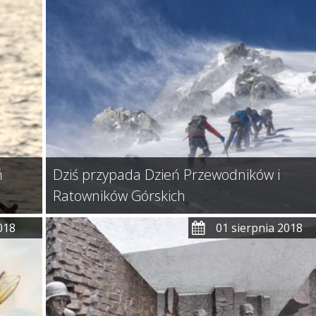
ń
Dziś przypada Dzień Przewodników i
Ratowników Górskich
018
01 sierpnia 2018