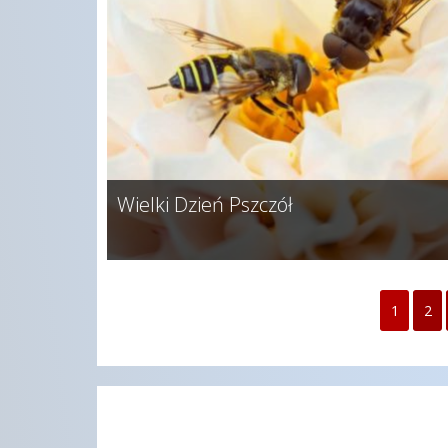
Wielki Dzień Pszczół
1
2