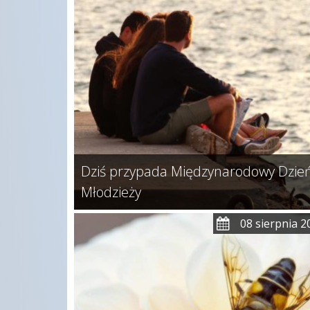
Dziś przypada Międzynarodowy Dzie
Młodzieży
08 sierpnia 2