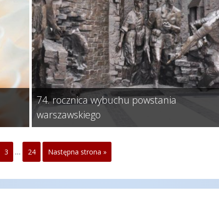
74. rocznica wybuchu powstania
warszawskiego
3
…
24
Następna strona »