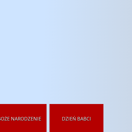
BOŻE NARODZENIE
DZIEŃ BABCI