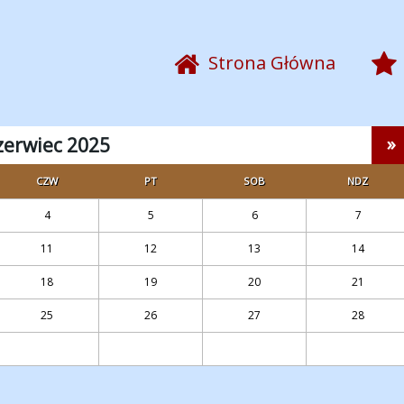
Strona Główna
»
zerwiec 2025
CZW
PT
SOB
NDZ
4
5
6
7
11
12
13
14
18
19
20
21
25
26
27
28