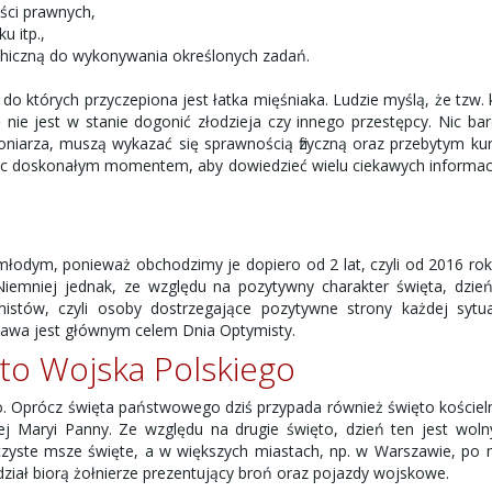
ści prawnych,
 itp.,
ychiczną do wykonywania określonych zadań.
o których przyczepiona jest łatka mięśniaka. Ludzie myślą, że tzw. 
nie jest w stanie dogonić złodzieja czy innego przestępcy. Nic bar
iarza, muszą wykazać się sprawnością fizyczną oraz przebytym ku
ięc doskonałym momentem, aby dowiedzieć wielu ciekawych informac
łodym, ponieważ obchodzimy je dopiero od 2 lat, czyli od 2016 ro
Niemniej jednak, ze względu na pozytywny charakter święta, dzie
istów, czyli osoby dostrzegające pozytywne strony każdej sytuac
tawa jest głównym celem Dnia Optymisty.
to Wojska Polskiego
. Oprócz święta państwowego dziś przypada również święto kościel
ej Maryi Panny. Ze względu na drugie święto, dzień ten jest wol
czyste msze święte, a w większych miastach, np. w Warszawie, po
dział biorą żołnierze prezentujący broń oraz pojazdy wojskowe.