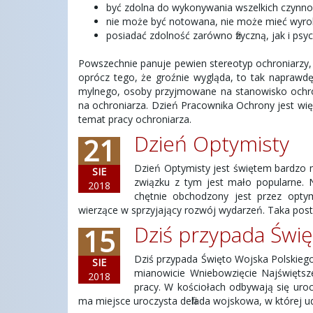
być zdolna do wykonywania wszelkich czynno
nie może być notowana, nie może mieć wyroku
posiadać zdolność zarówno fizyczną, jak i ps
Powszechnie panuje pewien stereotyp ochroniarzy, d
oprócz tego, że groźnie wygląda, to tak naprawdę 
mylnego, osoby przyjmowane na stanowisko ochron
na ochroniarza. Dzień Pracownika Ochrony jest w
temat pracy ochroniarza.
Dzień Optymisty
21
Dzień Optymisty jest świętem bardzo m
SIE
związku z tym jest mało popularne. 
2018
chętnie obchodzony jest przez optym
wierzące w sprzyjający rozwój wydarzeń. Taka pos
Dziś przypada Świę
15
Dziś przypada Święto Wojska Polskiego
SIE
mianowicie Wniebowzięcie Najświętsz
2018
pracy. W kościołach odbywają się uro
ma miejsce uroczysta defilada wojskowa, w której u