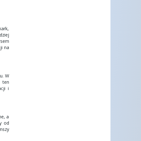
kark,
dziej
rsem
ji na
ku. W
ń ten
ji i
ne, a
ny od
 mszy