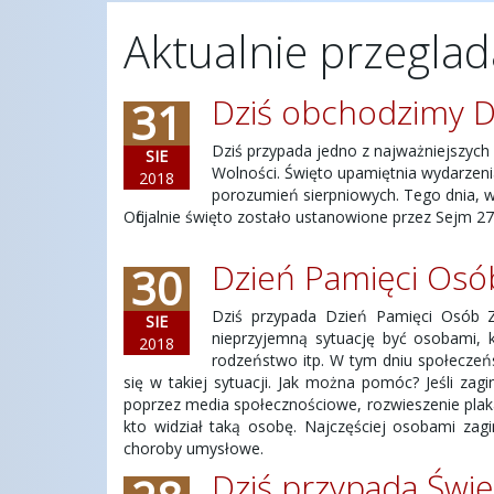
Aktualnie przeglad
Dziś obchodzimy Dz
31
Dziś przypada jedno z najważniejszych
SIE
Wolności. Święto upamiętnia wydarzenia
2018
porozumień sierpniowych. Tego dnia, w
Oficjalnie święto zostało ustanowione przez Sejm 27
Dzień Pamięci Osó
30
Dziś przypada Dzień Pamięci Osób Za
SIE
nieprzyjemną sytuację być osobami, k
2018
rodzeństwo itp. W tym dniu społeczeńs
się w takiej sytuacji. Jak można pomóc? Jeśli zag
poprzez media społecznościowe, rozwieszenie plakat
kto widział taką osobę. Najczęściej osobami zagi
choroby umysłowe.
Dziś przypada Świę