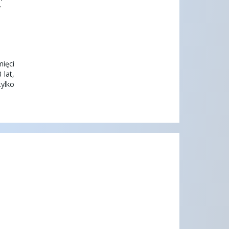
y
ięci
 lat,
tylko