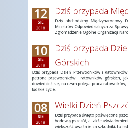
Dziś przypada Mię
12
Dziś obchodzimy Międzynarodowy Dzi
SIE
Ministrów Odpowiedzialnych za Sprawy 
2018
Zgromadzenie Ogólne Organizacji Nar
Dziś przypada Dzi
10
Górskich
SIE
2018
Dziś przypada Dzień Przewodników i Ratowników G
patrona przewodników i ratowników górskich, ja
dowiedzieć się, na czym polega praca ratowników, j
ludzkie życie.
Wielki Dzień Pszcz
08
Dziś przypada święto poświęcone pszcz
SIE
hodowlą pszczół, a także uświadomieni
2018
większość uważa je za szkodniki, to j