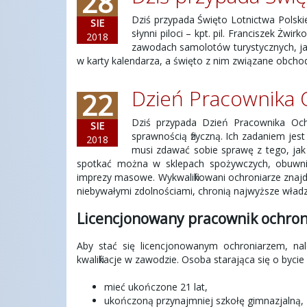
28
Dziś przypada Święto Lotnictwa Polski
SIE
słynni piloci – kpt. pil. Franciszek Żw
2018
zawodach samolotów turystycznych, jak
w karty kalendarza, a święto z nim związane obchod
Dzień Pracownika
22
Dziś przypada Dzień Pracownika Oc
SIE
sprawnością fizyczną. Ich zadaniem jest
2018
musi zdawać sobie sprawę z tego, jak 
spotkać można w sklepach spożywczych, obuwnicz
imprezy masowe. Wykwalifikowani ochroniarze znajduj
niebywałymi zdolnościami, chronią najwyższe wład
Licencjonowany pracownik ochro
Aby stać się licencjonowanym ochroniarzem, nale
kwalifikacje w zawodzie. Osoba starająca się o byc
mieć ukończone 21 lat,
ukończoną przynajmniej szkołę gimnazjalną,