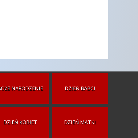
BOŻE NARODZENIE
DZIEŃ BABCI
DZIEŃ KOBIET
DZIEŃ MATKI