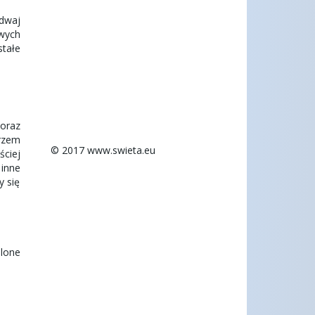
 dwaj
owych
stałe
oraz
arzem
© 2017 www.swieta.eu
ściej
inne
y się
ślone