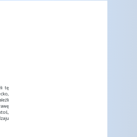
li tę
ecko,
leźli
prawę
ktoś,
dzaju