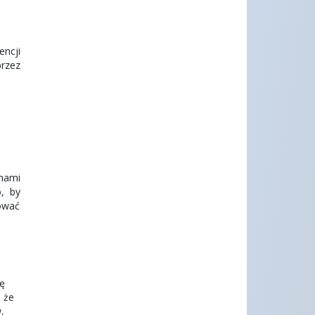
ncji
przez
inami
, by
tować
ię
 że
,