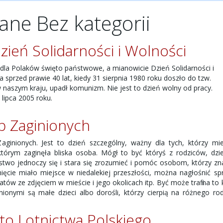
ane Bez kategorii
ień Solidarności i Wolności
 dla Polaków święto państwowe, a mianowicie Dzień Solidarności i
 sprzed prawie 40 lat, kiedy 31 sierpnia 1980 roku doszło do tzw.
 naszym kraju, upadł komunizm. Nie jest to dzień wolny od pracy.
 lipca 2005 roku.
b Zaginionych
ginionych. Jest to dzień szczególny, ważny dla tych, którzy mie
tórym zaginęła bliska osoba. Mógł to być któryś z rodziców, dzi
two jednoczy się i stara się zrozumieć i pomóc osobom, którzy zna
inięcie miało miejsce w niedalekiej przeszłości, można nagłośnić s
ów ze zdjęciem w mieście i jego okolicach itp. Być może trafi na to 
nionymi są małe dzieci albo dorośli, którzy cierpią na różnego ro
to Lotnictwa Polskiego