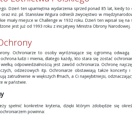
ego. Dzień ten upamiętnia wydarzenia sprzed ponad 85 lat, kiedy to
irko oraz inż. pil. Stanisław Wigura odnieśli zwycięstwo w międzynarod
ie miały miejsce w Challenge w 1932 roku. Dzień ten wpisał się na 
zone jest już od 1993 roku z inicjatywy Ministra Obrony Narodowej.
 Ochrony
hrony. Ochroniarze to osoby wyróżniające się ogromną odwagą 
 ochrona ludzi i mienia, dlatego każdy, kto stara się zostać ochroni
wielką odpowiedzialnością jest zawód ochroniarza. Ochronę najczę
ych, odzieżowych itp. Ochroniarze obstawiają także koncerty i 
ą zatrudnienie w większych firmach, a Ci najwybitniejsi, odznaczając
ze w państwie.
ny
ży spełnić konkretne kryteria, dzięki którym zdobędzie się okre
ie ochroniarzem powinna: