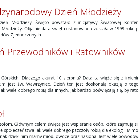
dzynarodowy Dzień Młodzieży
eń Młodzieży. Święto powstało z inicjatywy Światowej Konfere
Młodzieży. Oficjalnie data święta ustanowiona została w 1999 roku 
odów Zjednoczonych.
eń Przewodników i Ratowników
órskich. Dlaczego akurat 10 sierpnia? Data ta wiąże się z imien
kim jest św. Wawrzyniec. Dzień ten jest doskonałą okazją o tego
ak wiele dobrego robią dla innych, jak bardzo poświęcają się, by ra
ół
ołom. Głównym celem święta jest wspieranie osób, które zajmują s
e społeczeństwa jak wiele dobrego pszczoły robią dla ekologii. Mimo
ednak dzięki nim mamy miód, owoce oraz nasiona. Jest wiele powodów