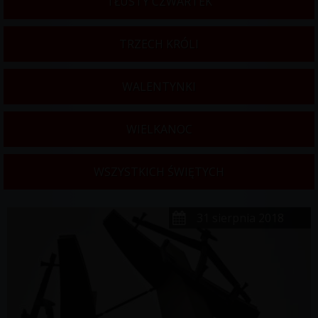
TŁUSTY CZWARTEK
TRZECH KRÓLI
WALENTYNKI
WIELKANOC
WSZYSTKICH ŚWIĘTYCH
31 sierpnia 2018