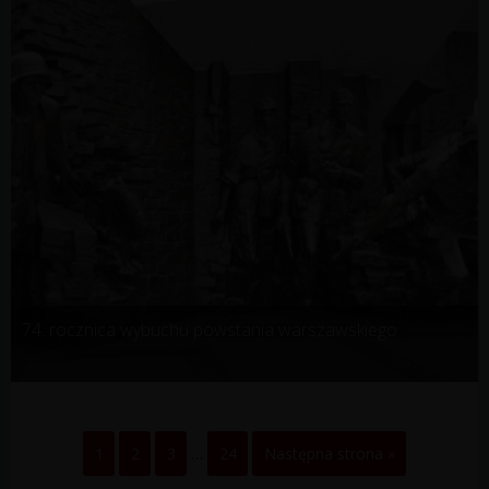
74. rocznica wybuchu powstania warszawskiego
1
2
3
…
24
Następna strona »