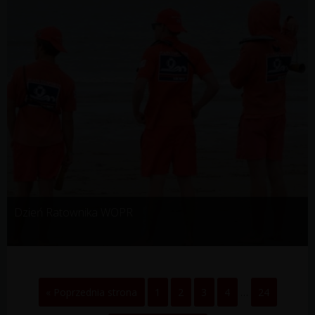
Dzień Ratownika WOPR
« Poprzednia strona
1
2
3
4
…
24