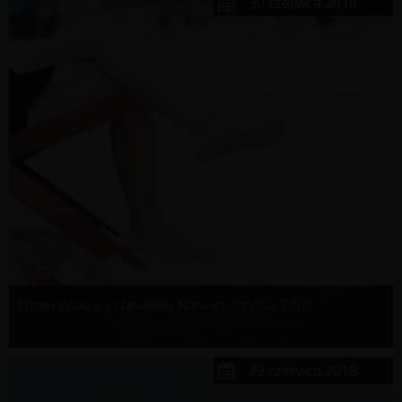
30 czerwca 2018
Dzień Walki z Przewlekłą Niewydolnością Żylną
29 czerwca 2018