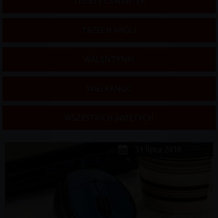
TŁUSTY CZWARTEK
TRZECH KRÓLI
WALENTYNKI
WIELKANOC
WSZYSTKICH ŚWIĘTYCH
31 lipca 2018