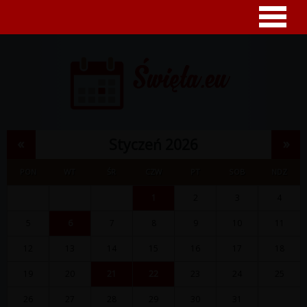
«
»
Styczeń 2026
PON
WT
ŚR
CZW
PT
SOB
NDZ
1
2
3
4
5
6
7
8
9
10
11
12
13
14
15
16
17
18
19
20
21
22
23
24
25
26
27
28
29
30
31