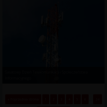
Światowy Dzień Telekomunikacji i Społeczeństwa
Informacyjnego
« Poprzednia strona
1
2
3
4
5
6
…
24